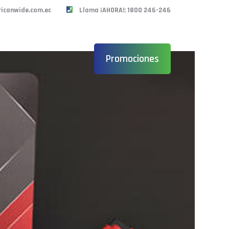
icanwide.com.ec
Llama ¡AHORA!: 1800 246-246
Promociones