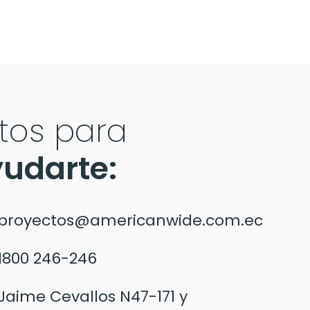
stos para
udarte:
proyectos@americanwide.com.ec
1800 246-246
Jaime Cevallos N47-171 y