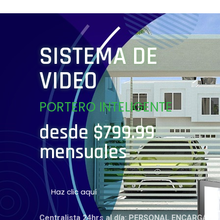
SISTEMA DE
VIDEO
PORTERO INTELIGENTE
desde $799.99
mensuales
Haz clic aquí
Centralista 24hrs al día: PERSONAL ENCARGADO